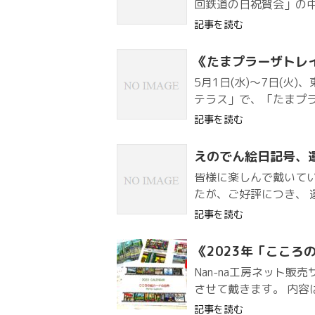
回鉄道の日祝賀会」の中
記事を読む
《たまプラーザトレ
5月1日(水)～7日(
テラス」で、「たまプラ
記事を読む
えのでん絵日記号、
皆様に楽しんで戴いてい
たが、ご好評につき、 運
記事を読む
《2023年「こころ
Nan-na工房ネット
させて戴きます。 内容
記事を読む