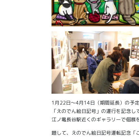
1月22日～4月14日（期間延長）の予
「えのでん絵日記号」の運行を記念し
江ノ電長谷駅近くのギャラリーで個展
題して、えのでん絵日記号運転記念「