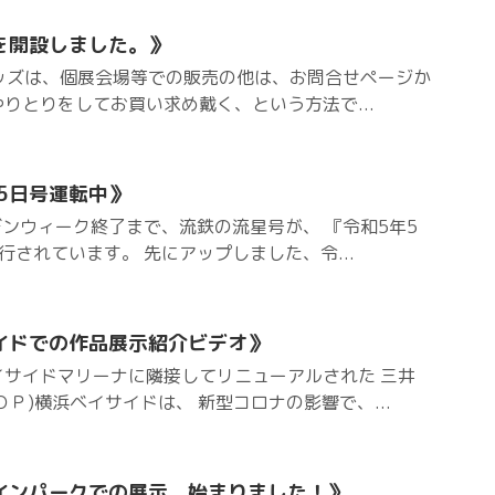
を開設しました。》
房グッズは、個展会場等での販売の他は、お問合せページか
りとりをしてお買い求め戴く、という方法で...
5日号運転中》
デンウィーク終了まで、流鉄の流星号が、 『令和5年5
行されています。 先にアップしました、令...
イドでの作品展示紹介ビデオ》
イサイドマリーナに隣接してリニューアルされた 三井
Ｐ)横浜ベイサイドは、 新型コロナの影響で、...
インパークでの展示、始まりました！》