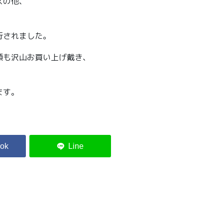
ズの他、
。
行されました。
類も沢山お買い上げ戴き、
ます。