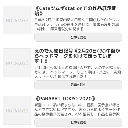
《Cafeツムギstationでの作品展示開
始》
今年の2月にJR関内駅北口近くに開店したCafeツム
ギstation、 cafeの運用を通じて、障害者雇用の場
の創出、 障害者就労に関する...
記事を読む
えのでん絵日記号《2月20日(火)午後か
らヘッドマークを付けて走っていま
す！》
2月20日(火)は6日の検車区入りで、えのでん絵日記
号には、 ヘッドマーク、そして車内ドア上に、告知
メッセージが 掲示されました！ ...
記事を読む
《PARAART TOKYO 2020》
新型コロナ禍が収まらない中、個展、展示会がほと
んどできない状況ですが、障がい者によるアート作
品の展示会が開催され、杉本聖奈も１作品を展示致...
記事を読む