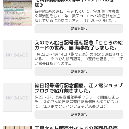
加》
新幹線0系の運転士をされていて、今は旅行写真家、
文筆活動そして、年に数回ヨーロツパ鉄道旅を主
催しているにわあつしさん、１月20～29日に、...
記事を読む
えのでん絵日記号運転記念「こころの絵
カードの世界」展 無事終了しました。
1月22日～4月14日（期間延長）の予定で運転されて
いる、 「えのでん絵日記号」の運行を記念して、 江
ノ電長谷駅近くのギ...
記事を読む
絵日記号運行記念個展、江ノ電ショップ
ブログで紹介戴きました。
3/23～27、長谷壱番館夢ギャラリーで開催しまし
た、 えのでん絵日記号運行記念個展の様子につい
て、 江ノ電オンラインショップ店長ブログ...
記事を読む
工房ネット販売サイトでの新商品発売