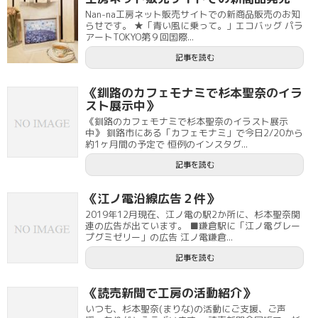
Nan-na工房ネット販売サイトでの新商品販売のお知
らせです。 ★「青い風に乗って。」エコバッグ パラ
アートTOKYO第９回国際...
記事を読む
《釧路のカフェモナミで杉本聖奈のイラ
スト展示中》
《釧路のカフェモナミで杉本聖奈のイラスト展示
中》 釧路市にある「カフェモナミ」で今日2/20から
約1ヶ月間の予定で 恒例のインスタグ...
記事を読む
《江ノ電沿線広告２件》
2019年12月現在、江ノ電の駅2か所に、杉本聖奈関
連の広告が出ています。 ■鎌倉駅に「江ノ電グレー
プグミゼリー」の広告 江ノ電鎌倉...
記事を読む
《読売新聞で工房の活動紹介》
いつも、杉本聖奈(まりな)の活動にご支援、ご声